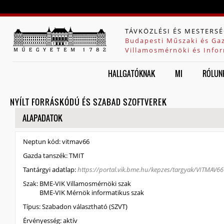
Jump to navigation
TÁVKÖZLÉSI ÉS MESTERSÉ
Budapesti Műszaki és Ga
Villamosmérnöki és Infor
HALLGATÓKNAK
MI
RÓLUN
NYÍLT FORRÁSKÓDÚ ÉS SZABAD SZOFTVEREK
ELREJT
ALAPADATOK
Neptun kód:
vitmav66
Gazda tanszék:
TMIT
Tantárgyi adatlap:
https://portal.vik.bme.hu/kepzes/targyak/VITMAV66
Szak:
BME-VIK Villamosmérnöki szak
BME-VIK Mérnök informatikus szak
Típus:
Szabadon választható (SZVT)
Érvényesség:
aktív