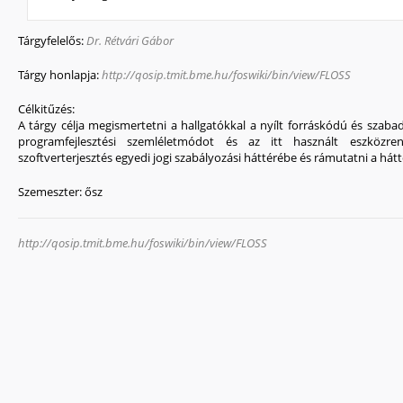
Tárgyfelelős:
Dr. Rétvári Gábor
Tárgy honlapja:
http://qosip.tmit.bme.hu/foswiki/bin/view/FLOSS
Célkitűzés:
A tárgy célja megismertetni a hallgatókkal a nyílt forráskódú és szabad
programfejlesztési szemléletmódot és az itt használt eszközre
szoftverterjesztés egyedi jogi szabályozási háttérébe és rámutatni a h
Szemeszter:
ősz
http://qosip.tmit.bme.hu/foswiki/bin/view/FLOSS