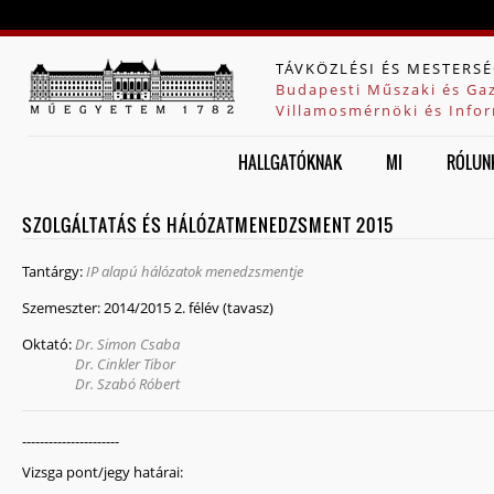
Jump to navigation
TÁVKÖZLÉSI ÉS MESTERSÉ
Budapesti Műszaki és Ga
Villamosmérnöki és Infor
HALLGATÓKNAK
MI
RÓLUN
SZOLGÁLTATÁS ÉS HÁLÓZATMENEDZSMENT 2015
Tantárgy:
IP alapú hálózatok menedzsmentje
Szemeszter:
2014/2015 2. félév (tavasz)
Oktató:
Dr. Simon Csaba
Dr. Cinkler Tibor
Dr. Szabó Róbert
----------------------
Vizsga pont/jegy határai: