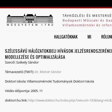
Jump to navigation
TÁVKÖZLÉSI ÉS MESTERSÉ
Budapesti Műszaki és Ga
Villamosmérnöki és Infor
HALLGATÓKNAK
MI
RÓLUN
SZÉLESSÁVÚ HÁLÓZATOKBELI HÍVÁSOK JELZÉSRENDSZERÉNE
MODELLEZÉSE ÉS OPTIMALIZÁLÁSA
Szerző:
Székely Sándor
Témavezető (TMIT):
Dr. Molnár Sándor
Doktori iskola:
Villamosmérnöki Tudományok Doktori Iskola
Védés időpontja:
2005. 11
doktori.hu link:
http://www.doktori.hu/index.php?menuid=193&lang=HU&