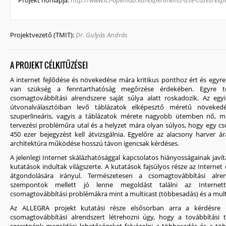
Projekt honlapja:
http://www.ict-openlab.eu/experiments-use-cases/exp
Projektvezető (TMIT):
Dr. Gulyás András
A PROJEKT CÉLKITŰZÉSEI
A internet fejlődése és növekedése mára kritikus ponthoz ért és egyr
van szükség a fenntarthatóság megőrzése érdekében. Egyre t
csomagtovábbítási alrendszere saját súlya alatt roskadozik. Az egy
útvonalválasztóiban levő táblázatok elképesztő méretű növeke
szuperlineáris, vagyis a táblázatok mérete nagyobb ütemben nő, m
tervezési probléműra utal és a helyzet mára olyan súlyos, hogy egy c
450 ezer bejegyzést kell átvizsgálnia. Egyelőre az alacsony harver ár
architektúra működése hosszú távon igencsak kérdéses.
A jelenlegi Internet skálázhatósággal kapcsolatos hiányosságainak javí
kutatások indultak világszerte. A kutatások fajsúlyos része az Interne
átgondolására irányul. Természetesen a csomagtovábbítási alren
szempontok mellett jó lenne megoldást találni az Internette
csomagtovábbítási problémákra mint a multicast (többesadás) és a mult
Az ALLEGRA projekt kutatási része elsősorban arra a kérdésre k
csomagtovábbítási alrendszert létrehozni úgy, hogy a továbbítási t