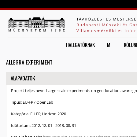
Jump to navigation
TÁVKÖZLÉSI ÉS MESTERSÉ
Budapesti Műszaki és Ga
Villamosmérnöki és Infor
HALLGATÓKNAK
MI
RÓLUN
ALLEGRA EXPERIMENT
ELREJT
ALAPADATOK
Projekt teljes neve:
Large-scale experiments on geo-location aware gr
Típus:
EU-FP7 OpenLab
Kategória:
EU FP, Horizon 2020
Időtartam:
2012. 12. 01
-
2013. 08. 31