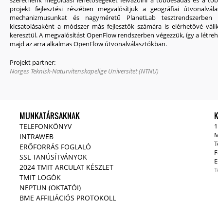
szeretnénk megoldási lehetőségeket felvázolni a többesadás és a t
projekt fejlesztési részében megvalósítjuk a geográfiai útvonalvál
mechanizmusunkat és nagyméretű PlanetLab tesztrendszerben viz
kicsatolásaként a módszer más fejlesztők számára is elérhetővé vál
keresztül. A megvalósítást OpenFlow rendszerben végezzük, így a létre
majd az arra alkalmas OpenFlow útvonalválasztókban.
Projekt partner:
Norges Teknisk-Naturvitenskapelige Universitet (NTNU)
MUNKATÁRSAKNAK
TELEFONKÖNYV
1
M
INTRAWEB
T
ERŐFORRÁS FOGLALÓ
F
SSL TANÚSÍTVÁNYOK
E
2024 TMIT ARCULAT KÉSZLET
T
TMIT LOGÓK
NEPTUN (OKTATÓI)
BME AFFILIÁCIÓS PROTOKOLL