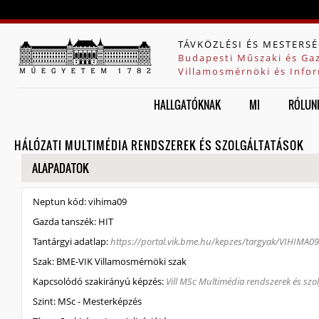
Jump to navigation
TÁVKÖZLÉSI ÉS MESTERSÉ
Budapesti Műszaki és Ga
Villamosmérnöki és Infor
HALLGATÓKNAK
MI
RÓLUN
HÁLÓZATI MULTIMÉDIA RENDSZEREK ÉS SZOLGÁLTATÁSOK
ELREJT
ALAPADATOK
Neptun kód:
vihima09
Gazda tanszék:
HIT
Tantárgyi adatlap:
https://portal.vik.bme.hu/kepzes/targyak/VIHIMA09
Szak:
BME-VIK Villamosmérnöki szak
Kapcsolódó szakirányú képzés:
Vill MSc Multimédia rendszerek és szol
Szint:
MSc - Mesterképzés