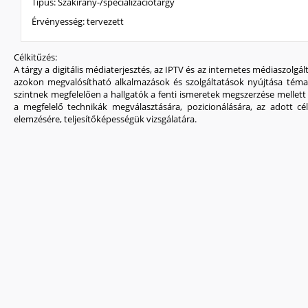
Típus:
Szakirány-/specializációtárgy
Érvényesség:
tervezett
Célkitűzés:
A tárgy a digitális médiaterjesztés, az IPTV és az internetes médiaszolgá
azokon megvalósítható alkalmazások és szolgáltatások nyújtása téma
szintnek megfelelően a hallgatók a fenti ismeretek megszerzése mellett
a megfelelő technikák megválasztására, pozicionálására, az adott c
elemzésére, teljesítőképességük vizsgálatára.