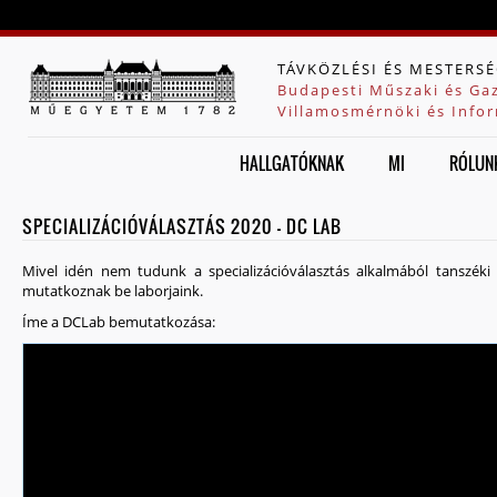
Jump to navigation
TÁVKÖZLÉSI ÉS MESTERSÉ
Budapesti Műszaki és Ga
Villamosmérnöki és Infor
HALLGATÓKNAK
MI
RÓLUN
SPECIALIZÁCIÓVÁLASZTÁS 2020 - DC LAB
Mivel idén nem tudunk a specializációválasztás alkalmából tanszéki
mutatkoznak be laborjaink.
Íme a DCLab bemutatkozása: