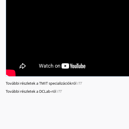
További részletek a TMIT specializációkról
ITT
További részletek a DCLab-ról
ITT