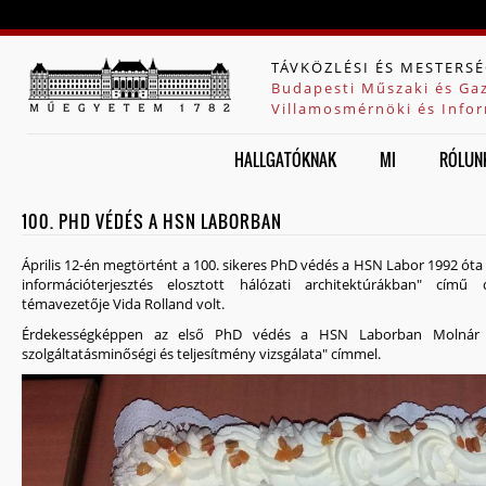
Jump to navigation
TÁVKÖZLÉSI ÉS MESTERSÉ
Budapesti Műszaki és Ga
Villamosmérnöki és Infor
HALLGATÓKNAK
MI
RÓLUN
100. PHD VÉDÉS A HSN LABORBAN
Április 12-én megtörtént a 100. sikeres PhD védés a HSN Labor 1992 ót
információterjesztés elosztott hálózati architektúrákban" című
témavezetője Vida Rolland volt.
Érdekességképpen az első PhD védés a HSN Laborban Molnár S
szolgáltatásminőségi és teljesítmény vizsgálata" címmel.