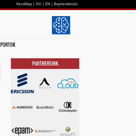
Kezdőlap
|
HU
|
EN
|
Bejelentkezés
OPORTOK
PARTNEREINK