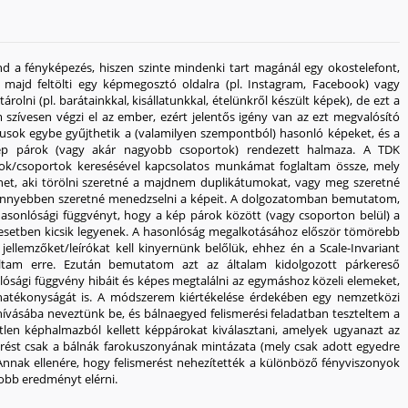
d a fényképezés, hiszen szinte mindenki tart magánál egy okostelefont,
 majd feltölti egy képmegosztó oldalra (pl. Instagram, Facebook) vagy
rolni (pl. barátainkkal, kisállatunkkal, ételünkről készült képek), de ezt a
zívesen végzi el az ember, ezért jelentős igény van az ezt megvalósító
usok egybe gyűjthetik a (valamilyen szempontból) hasonló képeket, és a
ép párok (vagy akár nagyobb csoportok) rendezett halmaza. A TDK
ok/csoportok keresésével kapcsolatos munkámat foglaltam össze, mely
het, aki törölni szeretné a majdnem duplikátumokat, vagy meg szeretné
l könnyebben szeretné menedzselni a képeit. A dolgozatomban bemutatom,
onlósági függvényt, hogy a kép párok között (vagy csoporton belül) a
 esetben kicsik legyenek. A hasonlóság megalkotásához először tömörebb
jellemzőket/leírókat kell kinyernünk belőlük, ehhez én a Scale-Invariant
áltam erre. Ezután bemutatom azt az általam kidolgozott párkereső
onlósági függvény hibáit és képes megtalálni az egymáshoz közeli elemeket,
s hatékonyságát is. A módszerem kiértékelése érdekében egy nemzetközi
hívásába neveztünk be, és bálnaegyed felismerési feladatban teszteltem a
en képhalmazból kellett képpárokat kiválasztani, amelyek ugyanazt az
erést csak a bálnák farokuszonyának mintázata (mely csak adott egyedre
 Annak ellenére, hogy felismerést nehezítették a különböző fényviszonyok
gjobb eredményt elérni.