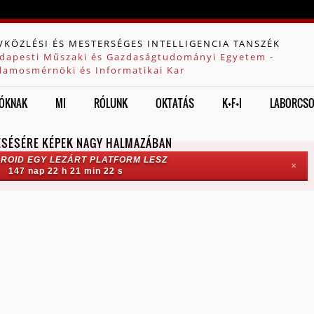
Jump to navigation
VKÖZLÉSI ÉS MESTERSÉGES INTELLIGENCIA TANSZÉK
dapesti Műszaki és Gazdaságtudományi Egyetem -
llamosmérnöki és Informatikai Kar
ÓKNAK
MI
RÓLUNK
OKTATÁS
K+F+I
LABORCS
ESÉSÉRE KÉPEK NAGY HALMAZÁBAN
ROID EGY LEZÁRT PLATFORM LESZ
✕
147 nap 22 h 21 min 21 s