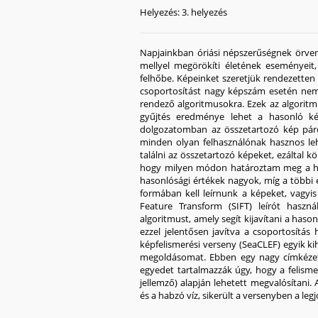
Helyezés:
3. helyezés
Napjainkban óriási népszerűségnek örven
mellyel megörökíti életének eseményeit,
felhőbe. Képeinket szeretjük rendezetten tá
csoportosítást nagy képszám esetén nem s
rendező algoritmusokra. Ezek az algoritm
gyűjtés eredménye lehet a hasonló k
dolgozatomban az összetartozó kép pár
minden olyan felhasználónak hasznos le
találni az összetartozó képeket, ezálta
hogy milyen módon határoztam meg a has
hasonlósági értékek nagyok, míg a többi
formában kell leírnunk a képeket, vagyis 
Feature Transform (SIFT) leírót haszn
algoritmust, amely segít kijavítani a has
ezzel jelentősen javítva a csoportosítá
képfelismerési verseny (SeaCLEF) egyik ki
megoldásomat. Ebben egy nagy címkézetl
egyedet tartalmazzák úgy, hogy a felism
jellemző) alapján lehetett megvalósítani.
és a habzó víz, sikerült a versenyben a le