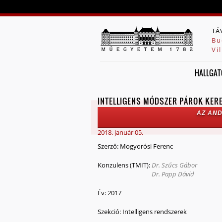
TÁ
Bu
Vi
HALLGAT
INTELLIGENS MÓDSZER PÁROK KER
AZ AND
2018. január 05.
Szerző:
Mogyorósi Ferenc
Konzulens (TMIT):
Dr. Szűcs Gábor
Dr. Papp Dávid
Év:
2017
Szekció:
Intelligens rendszerek