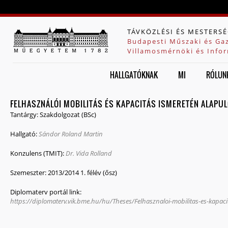
Jump to navigation
TÁVKÖZLÉSI ÉS MESTERSÉ
Budapesti Műszaki és Ga
Villamosmérnöki és Infor
HALLGATÓKNAK
MI
RÓLUN
FELHASZNÁLÓI MOBILITÁS ÉS KAPACITÁS ISMERETÉN ALAPUL
Tantárgy:
Szakdolgozat (BSc)
Hallgató:
Sándor Roland Martin
Konzulens (TMIT):
Dr. Vida Rolland
Szemeszter:
2013/2014 1. félév (ősz)
Diplomaterv portál link:
https://diplomaterv.vik.bme.hu/hu/Theses/Felhasznaloi-mobilitas-es-kapac