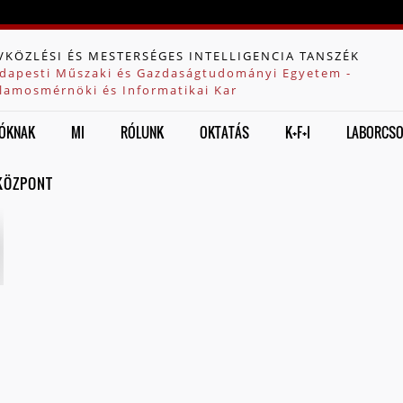
Jump to navigation
VKÖZLÉSI ÉS MESTERSÉGES INTELLIGENCIA TANSZÉK
dapesti Műszaki és Gazdaságtudományi Egyetem -
llamosmérnöki és Informatikai Kar
ÓKNAK
MI
RÓLUNK
OKTATÁS
K+F+I
LABORCS
 KÖZPONT