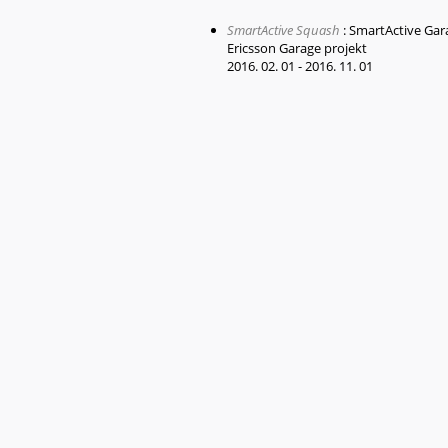
SmartActive Squash
:
SmartActive Gara
Ericsson Garage projekt
2016. 02. 01
-
2016. 11. 01