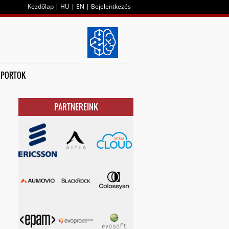
Kezdőlap
|
HU
|
EN
|
Bejelentkezés
OPORTOK
PARTNEREINK