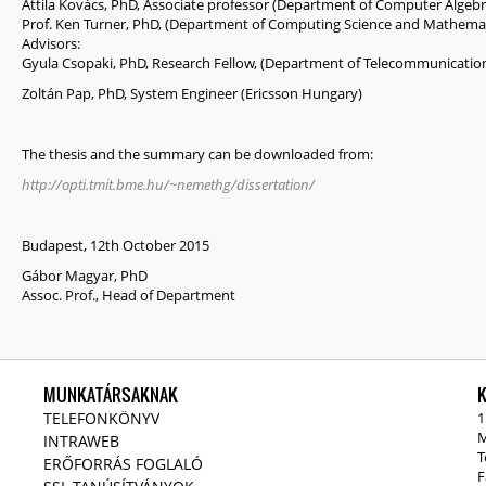
Attila Kovács, PhD, Associate professor (Department of Computer Algebr
Prof. Ken Turner, PhD, (Department of Computing Science and Mathematics
Advisors:
Gyula Csopaki, PhD, Research Fellow, (Department of Telecommunicatio
Zoltán Pap, PhD, System Engineer (Ericsson Hungary)
The thesis and the summary can be downloaded from:
http://opti.tmit.bme.hu/~nemethg/dissertation/
Budapest, 12th October 2015
Gábor Magyar, PhD
Assoc. Prof., Head of Department
MUNKATÁRSAKNAK
TELEFONKÖNYV
1
M
INTRAWEB
T
ERŐFORRÁS FOGLALÓ
F