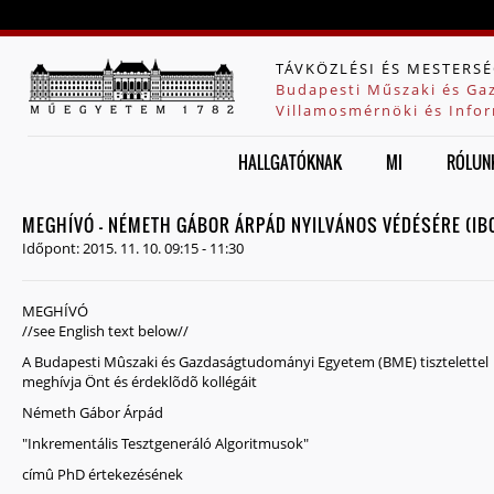
Jump to navigation
TÁVKÖZLÉSI ÉS MESTERSÉ
Budapesti Műszaki és Ga
Villamosmérnöki és Infor
HALLGATÓKNAK
MI
RÓLUN
MEGHÍVÓ - NÉMETH GÁBOR ÁRPÁD NYILVÁNOS VÉDÉSÉRE (IB01
Időpont:
2015. 11. 10.
09:15
-
11:30
MEGHÍVÓ
//see English text below//
A Budapesti Mûszaki és Gazdaságtudományi Egyetem (BME) tisztelettel
meghívja Önt és érdeklõdõ kollégáit
Németh Gábor Árpád
"Inkrementális Tesztgeneráló Algoritmusok"
címû PhD értekezésének