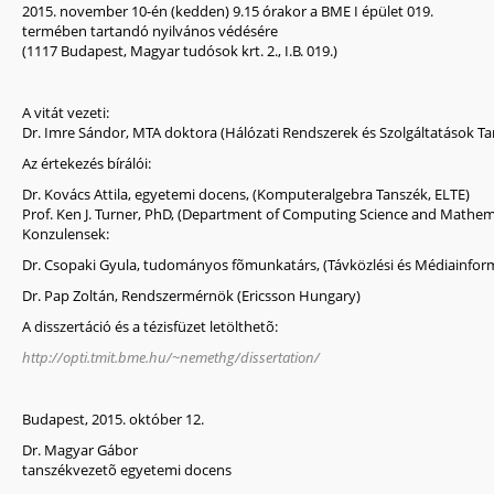
2015. november 10-én (kedden) 9.15 órakor
a BME I épület 019.
termében tartandó nyilvános védésére
(1117 Budapest, Magyar tudósok krt. 2., I.B. 019.)
A vitát vezeti:
Dr. Imre Sándor, MTA doktora (Hálózati Rendszerek és Szolgáltatások T
Az értekezés bírálói:
Dr. Kovács Attila, egyetemi docens, (Komputeralgebra Tanszék, ELTE)
Prof. Ken J. Turner, PhD, (Department of Computing Science and Mathemati
Konzulensek:
Dr. Csopaki Gyula, tudományos fõmunkatárs, (Távközlési és Médiainform
Dr. Pap Zoltán, Rendszermérnök (Ericsson Hungary)
A disszertáció és a tézisfüzet letölthetõ:
http://opti.tmit.bme.hu/~nemethg/dissertation/
Budapest, 2015. október 12.
Dr. Magyar Gábor
tanszékvezetõ egyetemi docens