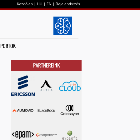
Kezdőlap
|
HU
|
EN
|
Bejelentkezés
OPORTOK
PARTNEREINK