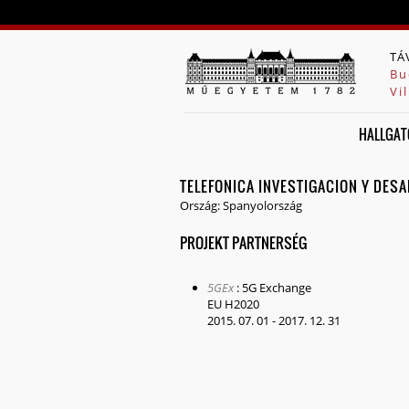
TÁ
Bu
Vi
HALLGAT
TELEFONICA INVESTIGACION Y DES
Ország:
Spanyolország
PROJEKT PARTNERSÉG
5GEx
:
5G Exchange
EU H2020
2015. 07. 01
-
2017. 12. 31