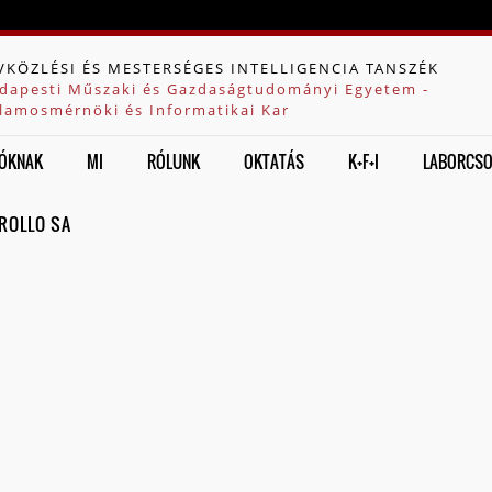
Jump to navigation
VKÖZLÉSI ÉS MESTERSÉGES INTELLIGENCIA TANSZÉK
dapesti Műszaki és Gazdaságtudományi Egyetem -
llamosmérnöki és Informatikai Kar
ÓKNAK
MI
RÓLUNK
OKTATÁS
K+F+I
LABORCS
AROLLO SA