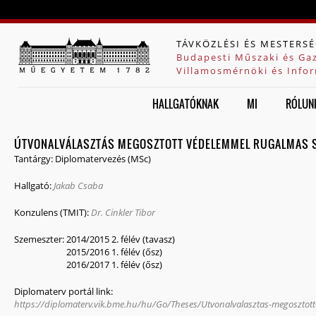
Jump to navigation
TÁVKÖZLÉSI ÉS MESTERSÉ
Budapesti Műszaki és Ga
Villamosmérnöki és Infor
HALLGATÓKNAK
MI
RÓLUN
ÚTVONALVÁLASZTÁS MEGOSZTOTT VÉDELEMMEL RUGALMAS 
Tantárgy:
Diplomatervezés (MSc)
Hallgató:
Jakab Csaba
Konzulens (TMIT):
Dr. Cinkler Tibor
Szemeszter:
2014/2015 2. félév (tavasz)
2015/2016 1. félév (ősz)
2016/2017 1. félév (ősz)
Diplomaterv portál link:
https://diplomaterv.vik.bme.hu/hu/Go/Theses/Utvonalvalasztas-megoszto