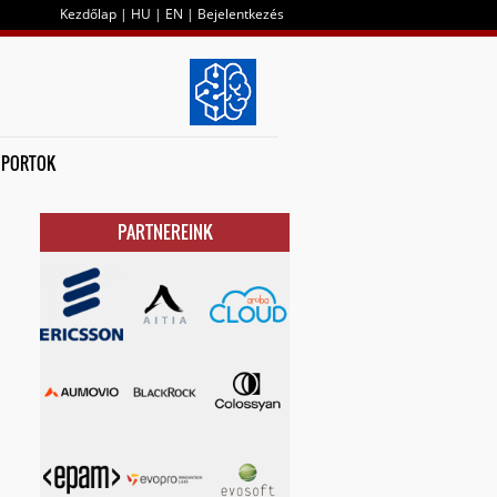
Kezdőlap
|
HU
|
EN
|
Bejelentkezés
OPORTOK
PARTNEREINK