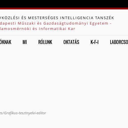
Jump to navigation
VKÖZLÉSI ÉS MESTERSÉGES INTELLIGENCIA TANSZÉK
dapesti Műszaki és Gazdaságtudományi Egyetem -
llamosmérnöki és Informatikai Kar
ÓKNAK
MI
RÓLUNK
OKTATÁS
K+F+I
LABORCS
/Grafikus-tesztnyelvi-editor