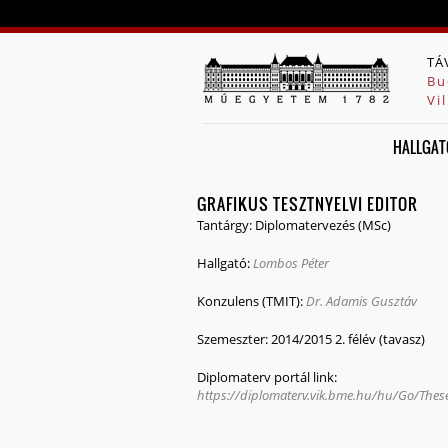
TÁ
Bu
Vi
HALLGAT
GRAFIKUS TESZTNYELVI EDITOR
Tantárgy:
Diplomatervezés (MSc)
Hallgató:
Lombos Péter
Konzulens (TMIT):
Dr. Adamis Gusztáv
Szemeszter:
2014/2015 2. félév (tavasz)
Diplomaterv portál link:
https://diplomaterv.vik.bme.hu/hu/Go/Theses