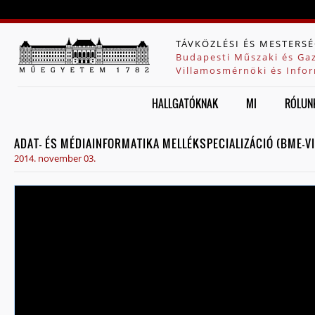
Jump to navigation
TÁVKÖZLÉSI ÉS MESTERSÉ
Budapesti Műszaki és Ga
Villamosmérnöki és Infor
HALLGATÓKNAK
MI
RÓLUN
ADAT- ÉS MÉDIAINFORMATIKA MELLÉKSPECIALIZÁCIÓ (BME-
2014. november 03.