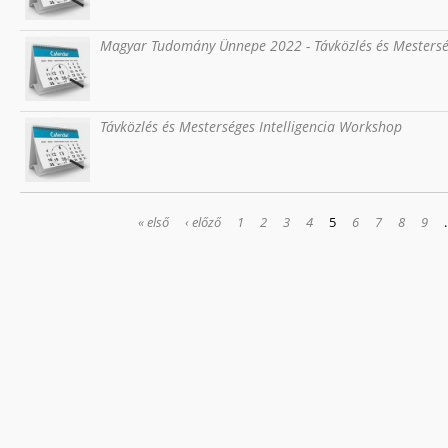
Magyar Tudomány Ünnepe 2022 - Távközlés és Mesterség
Távközlés és Mesterséges Intelligencia Workshop
OLDALAK
« első
‹ előző
1
2
3
4
5
6
7
8
9