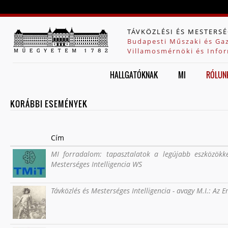
Jump to navigation
TÁVKÖZLÉSI ÉS MESTERSÉ
Budapesti Műszaki és Ga
Villamosmérnöki és Infor
HALLGATÓKNAK
MI
RÓLUN
KORÁBBI ESEMÉNYEK
Cím
MI forradalom: tapasztalatok a legújabb eszközökke
Mesterséges Intelligencia WS
Távközlés és Mesterséges Intelligencia - avagy M.I.: Az 