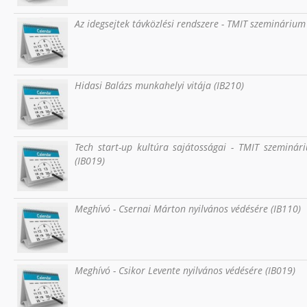
Az idegsejtek távközlési rendszere - TMIT szeminárium
Hidasi Balázs munkahelyi vitája (IB210)
Tech start-up kultúra sajátosságai - TMIT szeminár
(IB019)
Meghívó - Csernai Márton nyilvános védésére (IB110)
Meghívó - Csikor Levente nyilvános védésére (IB019)