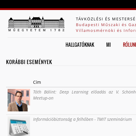
Jump to navigation
TÁVKÖZLÉSI ÉS MESTERSÉ
Budapesti Műszaki és Ga
Villamosmérnöki és Infor
HALLGATÓKNAK
MI
RÓLUN
KORÁBBI ESEMÉNYEK
Cím
Tóth Bálint: Deep Learning előadás az V. Schönh
Meetup-on
Információbiztonság a felhőben - TMIT szeminárium