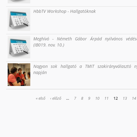
HbbTV Workshop - Hallgatóknak
Meghívó - Németh Gábor Árpád nyilvános védés
(IB019. nov. 10.)
Nagyon sok hallgató a TMIT szakirányválasztó ny
napján
OLDALAK
« első
‹ előző
…
7
8
9
10
11
12
13
14