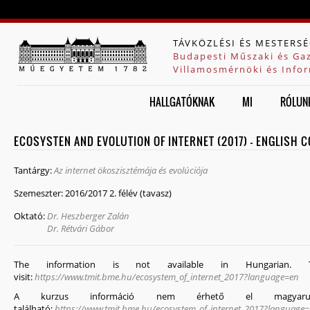
Jump to navigation
TÁVKÖZLÉSI ÉS MESTERSÉ
Budapesti Műszaki és Ga
Villamosmérnöki és Infor
HALLGATÓKNAK
MI
RÓLUN
ECOSYSTEN AND EVOLUTION OF INTERNET (2017) - ENGLISH 
Tantárgy:
Az internet ökoszisztémája és evolúciója
Szemeszter:
2016/2017 2. félév (tavasz)
Oktató:
Dr. Heszberger Zalán
Dr. Rétvári Gábor
The information is not available in Hungarian.
visit:
https://www.tmit.bme.hu/ecosystem_of_internet_2017?language=en
A kurzus információ nem érhető el magyarul
található:
https://www.tmit.bme.hu/ecosystem_of_internet_2017?language