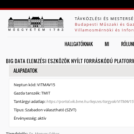
Jump to navigation
TÁVKÖZLÉSI ÉS MESTERSÉ
Budapesti Műszaki és Ga
Villamosmérnöki és Infor
HALLGATÓKNAK
MI
RÓLUN
BIG DATA ELEMZÉSI ESZKÖZÖK NYÍLT FORRÁSKÓDÚ PLATFO
ELREJT
ALAPADATOK
Neptun kód:
VITMAV15
Gazda tanszék:
TMIT
Tantárgyi adatlap:
https://portal.vik.bme.hu/kepzes/targyak/VITMAV15
Típus:
Szabadon választható (SZVT)
Érvényesség:
aktív
Tárgyfelelős:
Dr. Magyar Gábor