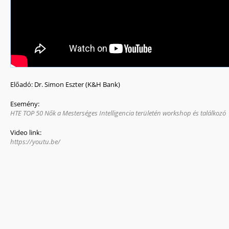
Előadó:
Dr. Simon Eszter (K&H Bank)
Esemény:
HTE TOP 50 Nők a Mesterséges Intelligencia területén workshop és találkozó
Video link:
https://youtu.be/