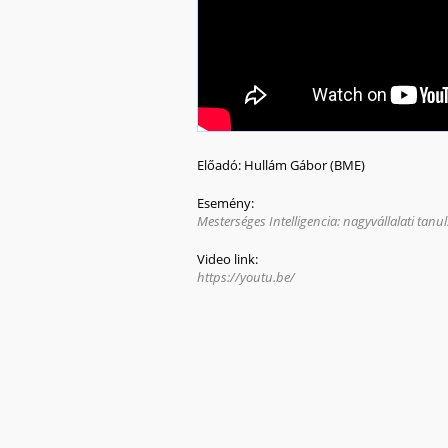
Előadó:
Hullám Gábor (BME)
Esemény:
Mesterséges Intelligencia: nagyvállalati tanu
Video link:
https://youtu.be/