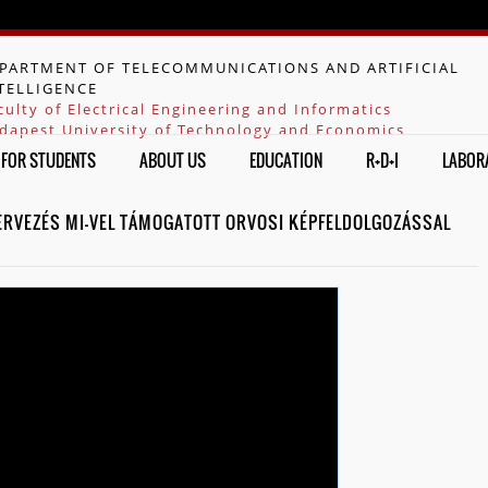
Jump to navigation
PARTMENT OF TELECOMMUNICATIONS AND ARTIFICIAL
TELLIGENCE
culty of Electrical Engineering and Informatics
dapest University of Technology and Economics
FOR STUDENTS
ABOUT US
EDUCATION
R+D+I
LABOR
TERVEZÉS MI-VEL TÁMOGATOTT ORVOSI KÉPFELDOLGOZÁSSAL