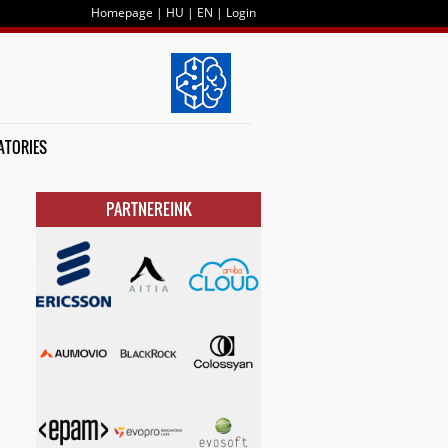
Homepage
|
HU
|
EN
|
Login
ATORIES
PARTNEREINK