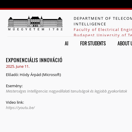
Jump to navigation
DEPARTMENT OF TELECOM
INTELLIGENCE
Faculty of Electrical Eng
Budapest University of 
AI
FOR STUDENTS
ABOUT 
EXPONENCIÁLIS INNOVÁCIÓ
2025. June 11.
Előadó:
Hódy Árpád (Microsoft)
Esemény:
Mesterséges Intelligencia: nagyvállalati tanulságok és legjobb gyakorlatok
Video link:
https://youtu.be/