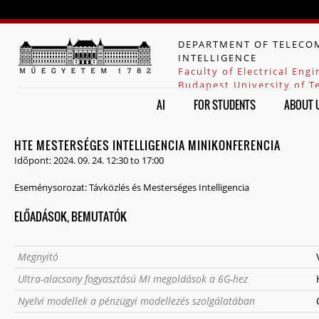
Jump to navigation
DEPARTMENT OF TELECOM
INTELLIGENCE
Faculty of Electrical Eng
Budapest University of 
AI
FOR STUDENTS
ABOUT 
HTE MESTERSÉGES INTELLIGENCIA MINIKONFERENCIA
Időpont:
2024. 09. 24.
12:30
to
17:00
Eseménysorozat:
Távközlés és Mesterséges Intelligencia
ELŐADÁSOK, BEMUTATÓK
Megnyitó
Ultra-alacsony fogyasztású MI megoldások a 6G-hez
Nyelvi modellek a pénzügyi modellezés szolgálatában