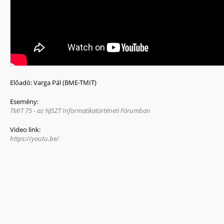
Előadó:
Varga Pál (BME-TMIT)
Esemény:
TMIT 75 - az NJSZT Informatikatörténeti Fórumban
Video link:
https://youtu.be/