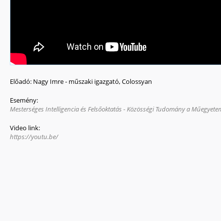
Előadó:
Nagy Imre - műszaki igazgató, Colossyan
Esemény:
Mesterséges Intelligencia és Felsőoktatás - Közösségi Tudomány a Műegyet
Video link:
https://youtu.be/