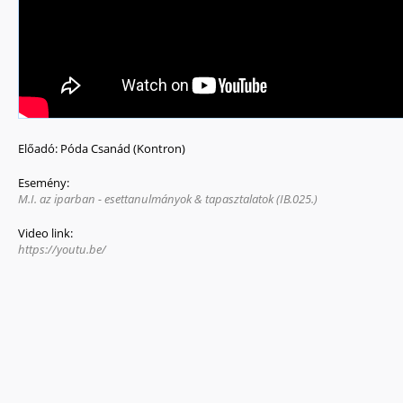
Előadó:
Póda Csanád (Kontron)
Esemény:
M.I. az iparban - esettanulmányok & tapasztalatok (IB.025.)
Video link:
https://youtu.be/