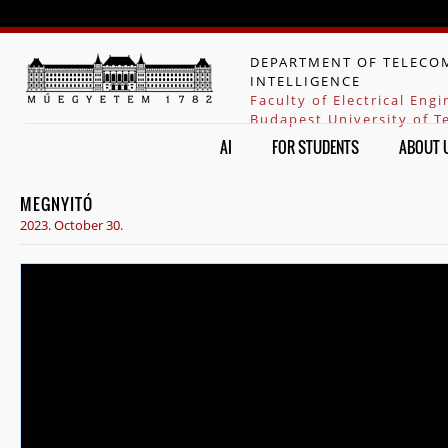
Jump to navigation
DEPARTMENT OF TELECOM
INTELLIGENCE
Faculty of Electrical Eng
Budapest University of 
AI
FOR STUDENTS
ABOUT 
MEGNYITÓ
2023. October 30.