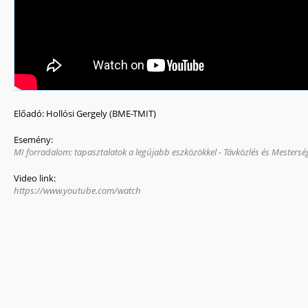
Előadó:
Hollósi Gergely (BME-TMIT)
Esemény:
MI forradalom: tapasztalatok a legújabb eszközökkel - Távközlés és Mestersé
Video link:
https://www.youtube.com/watch