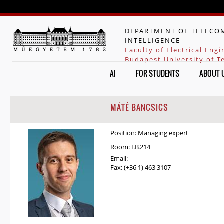
Jump to navigation
DEPARTMENT OF TELECOM
INTELLIGENCE
Faculty of Electrical Eng
Budapest University of 
AI
FOR STUDENTS
ABOUT 
MÁTÉ BANCSICS
Position:
Managing expert
Room:
I.B.214
Email:
Fax:
(+36 1) 463 3107