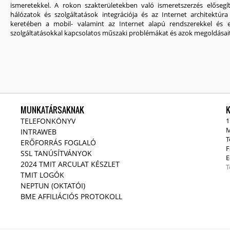
ismeretekkel. A rokon szakterületekben való ismeretszerzés előseg
hálózatok és szolgáltatások integrációja és az Internet architektúr
keretében a mobil- valamint az Internet alapú rendszerekkel és 
szolgáltatásokkal kapcsolatos műszaki problémákat és azok megoldásait 
MUNKATÁRSAKNAK
TELEFONKÖNYV
1
M
INTRAWEB
T
ERŐFORRÁS FOGLALÓ
F
SSL TANÚSÍTVÁNYOK
E
2024 TMIT ARCULAT KÉSZLET
T
TMIT LOGÓK
NEPTUN (OKTATÓI)
BME AFFILIÁCIÓS PROTOKOLL