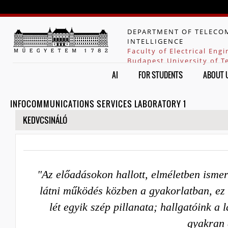
Jump to navigation
DEPARTMENT OF TELECOM
INTELLIGENCE
Faculty of Electrical Eng
Budapest University of 
AI
FOR STUDENTS
ABOUT 
INFOCOMMUNICATIONS SERVICES LABORATORY 1
HIDE
KEDVCSINÁLÓ
"Az előadásokon hallott, elméletben ismer
látni működés közben a gyakorlatban, ez
lét egyik szép pillanata; hallgatóink a 
gyakran 