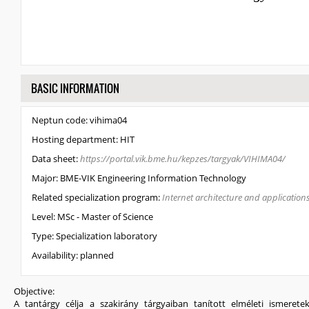
HIDE
BASIC INFORMATION
Neptun code:
vihima04
Hosting department:
HIT
Data sheet:
https://portal.vik.bme.hu/kepzes/targyak/VIHIMA04/
Major:
BME-VIK Engineering Information Technology
Related specialization program:
Internet architecture and applications
Level:
MSc - Master of Science
Type:
Specialization laboratory
Availability:
planned
Objective:
A tantárgy célja a szakirány tárgyaiban tanított elméleti ismerete