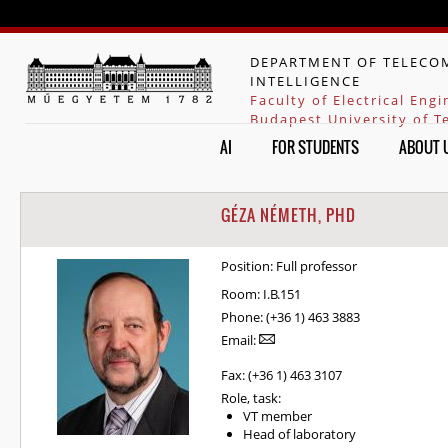
Jump to navigation
DEPARTMENT OF TELECOM
INTELLIGENCE
Faculty of Electrical Eng
Budapest University of 
AI
FOR STUDENTS
ABOUT 
GÉZA NÉMETH, PHD
Position:
Full professor
Room:
I.B.151
Phone:
(+36 1) 463 3883
Email:
Fax:
(+36 1) 463 3107
Role, task:
VT member
Head of laboratory