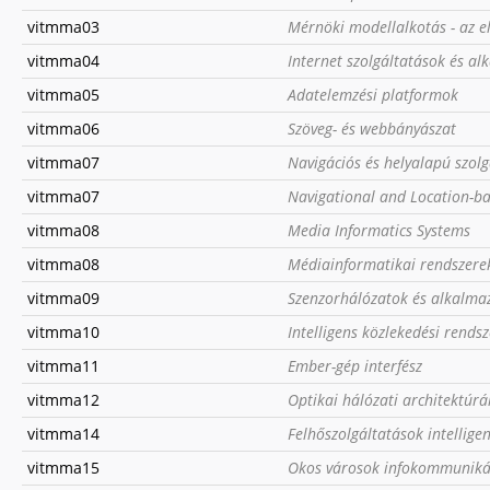
vitmma03
Mérnöki modellalkotás - az el
vitmma04
Internet szolgáltatások és a
vitmma05
Adatelemzési platformok
vitmma06
Szöveg- és webbányászat
vitmma07
Navigációs és helyalapú szol
vitmma07
Navigational and Location-ba
vitmma08
Media Informatics Systems
vitmma08
Médiainformatikai rendszere
vitmma09
Szenzorhálózatok és alkalma
vitmma10
Intelligens közlekedési rends
vitmma11
Ember-gép interfész
vitmma12
Optikai hálózati architektúrá
vitmma14
Felhőszolgáltatások intellig
vitmma15
Okos városok infokommunikác