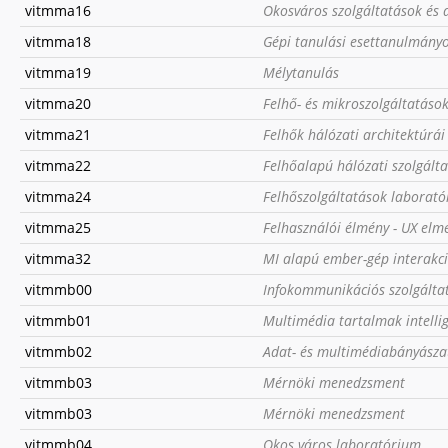
vitmma16
Okosváros szolgáltatások és
vitmma18
Gépi tanulási esettanulmány
vitmma19
Mélytanulás
vitmma20
Felhő- és mikroszolgáltatások
vitmma21
Felhők hálózati architektúrá
vitmma22
Felhőalapú hálózati szolgál
vitmma24
Felhőszolgáltatások laborat
vitmma25
Felhasználói élmény - UX elmé
vitmma32
MI alapú ember-gép interakc
vitmmb00
Infokommunikációs szolgálta
vitmmb01
Multimédia tartalmak intelli
vitmmb02
Adat- és multimédiabányásza
vitmmb03
Mérnöki menedzsment
vitmmb03
Mérnöki menedzsment
vitmmb04
Okos város laboratórium