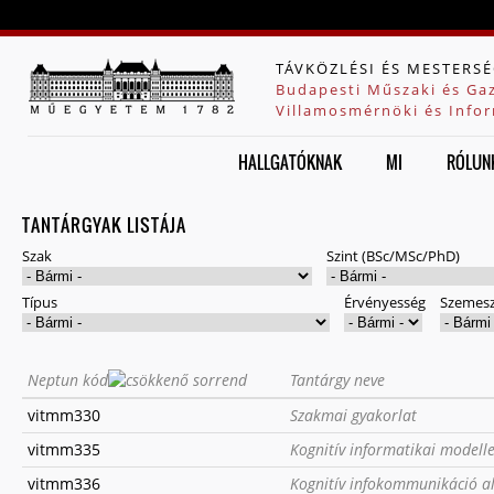
Jump to navigation
TÁVKÖZLÉSI ÉS MESTERSÉ
Budapesti Műszaki és Ga
Villamosmérnöki és Infor
HALLGATÓKNAK
MI
RÓLUN
TANTÁRGYAK LISTÁJA
Szak
Szint (BSc/MSc/PhD)
Típus
Érvényesség
Szemesz
Neptun kód
Tantárgy neve
vitmm330
Szakmai gyakorlat
vitmm335
Kognitív informatikai modell
vitmm336
Kognitív infokommunikáció a