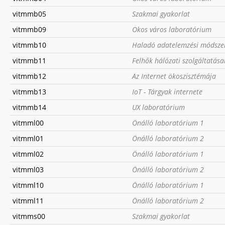
vitmmb05
Szakmai gyakorlat
vitmmb09
Okos város laboratórium
vitmmb10
Haladó adatelemzési módsze
vitmmb11
Felhők hálózati szolgáltatás
vitmmb12
Az Internet ökoszisztémája
vitmmb13
IoT - Tárgyak internete
vitmmb14
UX laboratórium
vitmml00
Önálló laboratórium 1
vitmml01
Önálló laboratórium 2
vitmml02
Önálló laboratórium 1
vitmml03
Önálló laboratórium 2
vitmml10
Önálló laboratórium 1
vitmml11
Önálló laboratórium 2
vitmms00
Szakmai gyakorlat