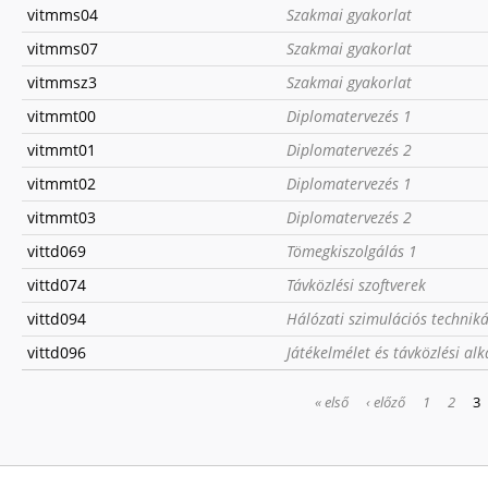
vitmms04
Szakmai gyakorlat
vitmms07
Szakmai gyakorlat
vitmmsz3
Szakmai gyakorlat
vitmmt00
Diplomatervezés 1
vitmmt01
Diplomatervezés 2
vitmmt02
Diplomatervezés 1
vitmmt03
Diplomatervezés 2
vittd069
Tömegkiszolgálás 1
vittd074
Távközlési szoftverek
vittd094
Hálózati szimulációs technik
vittd096
Játékelmélet és távközlési al
OLDALAK
« első
‹ előző
1
2
3