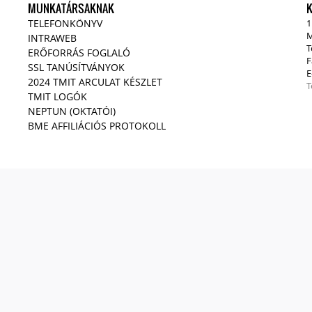
MUNKATÁRSAKNAK
TELEFONKÖNYV
1
M
INTRAWEB
T
ERŐFORRÁS FOGLALÓ
F
SSL TANÚSÍTVÁNYOK
E
2024 TMIT ARCULAT KÉSZLET
T
TMIT LOGÓK
NEPTUN (OKTATÓI)
BME AFFILIÁCIÓS PROTOKOLL